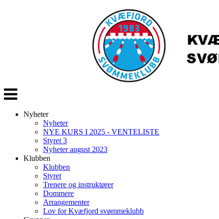
Veksle
navigasjon
Nyheter
Nyheter
NYE KURS I 2025 - VENTELISTE
Styret 3
Nyheter august 2023
Klubben
Klubben
Styret
Trenere og instruktører
Dommere
Arrangementer
Lov for Kvæfjord svømmeklubb