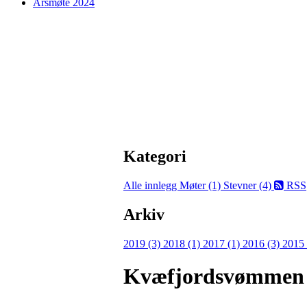
Årsmøte 2024
Kategori
Alle innlegg
Møter (1)
Stevner (4)
RSS
Arkiv
2019 (3)
2018 (1)
2017 (1)
2016 (3)
2015
Kvæfjordsvømmen