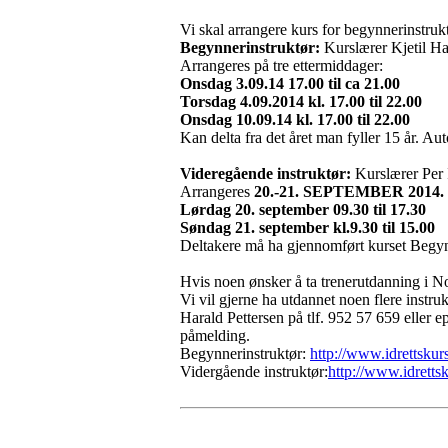
Vi skal arrangere kurs for begynnerinstruk
Begynnerinstruktør:
Kurslærer Kjetil 
Arrangeres på tre ettermiddager:
Onsdag 3.09.14 17.00 til ca 21.00
Torsdag 4.09.2014 kl. 17.00 til 22.00
Onsdag 10.09.14 kl. 17.00 til 22.00
Kan delta fra det året man fyller 15 år. Aut
Videregående instruktør:
Kurslærer Per 
Arrangeres
20.-21. SEPTEMBER 2014.
Lørdag 20. september 09.30 til 17.30
Søndag 21. september kl.9.30 til 15.00
Deltakere må ha gjennomført kurset Begyn
Hvis noen ønsker å ta trenerutdanning i 
Vi vil gjerne ha utdannet noen flere inst
Harald Pettersen på tlf. 952 57 659 eller
påmelding.
Begynnerinstruktør:
http://www.idrettsku
Vidergående instruktør:
http://www.idrett