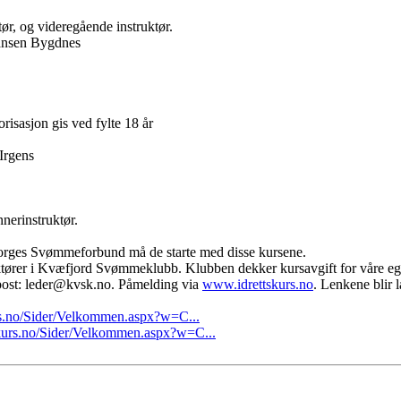
tør, og videregående instruktør.
Hansen Bygdnes
orisasjon gis ved fylte 18 år
Irgens
nerinstruktør.
Norges Svømmeforbund må de starte med disse kursene.
ruktører i Kvæfjord Svømmeklubb. Klubben dekker kursavgift for våre eg
 epost: leder@kvsk.no. Påmelding via
www.idrettskurs.no
. Lenkene blir l
rs.no/Sider/Velkommen.aspx?w=C...
skurs.no/Sider/Velkommen.aspx?w=C...