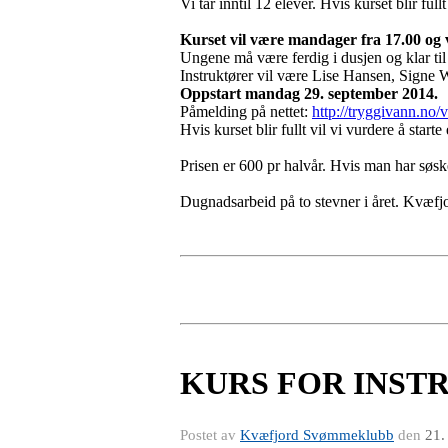
Vi tar inntil 12 elever. Hvis kurset blir fullt
Kurset vil være mandager fra 17.00 og va
Ungene må være ferdig i dusjen og klar til
Instruktører vil være Lise Hansen, Signe
Oppstart mandag 29. september 2014.
Påmelding på nettet:
http://tryggivann.no/
Hvis kurset blir fullt vil vi vurdere å starte
Prisen er 600 pr halvår. Hvis man har søs
Dugnadsarbeid på to stevner i året. Kvæf
KURS FOR INST
Postet av
Kvæfjord Svømmeklubb
den
21.