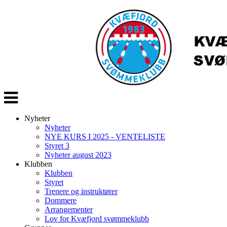
Veksle
navigasjon
Nyheter
Nyheter
NYE KURS I 2025 - VENTELISTE
Styret 3
Nyheter august 2023
Klubben
Klubben
Styret
Trenere og instruktører
Dommere
Arrangementer
Lov for Kvæfjord svømmeklubb