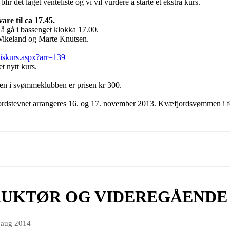
 blir det laget venteliste og vi vil vurdere å starte et ekstra kurs.
re til ca 17.45.
 å gå i bassenget klokka 17.00.
 Wikeland og Marte Knutsen.
viskurs.aspx?arr=139
 et nytt kurs.
ken i svømmeklubben er prisen kr 300.
jordstevnet arrangeres 16. og 17. november 2013. Kvæfjordsvømmen i fe
RUKTØR OG VIDEREGÅENDE
 aug 2014