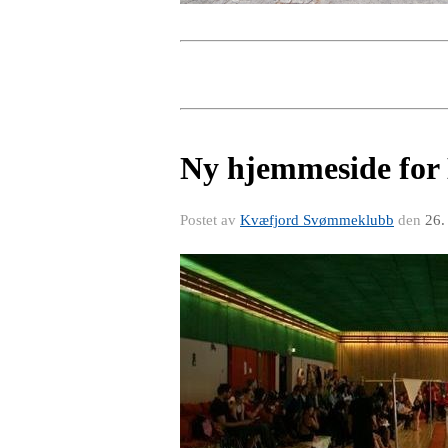
Ny hjemmeside fo
Postet av
Kvæfjord Svømmeklubb
den
26.