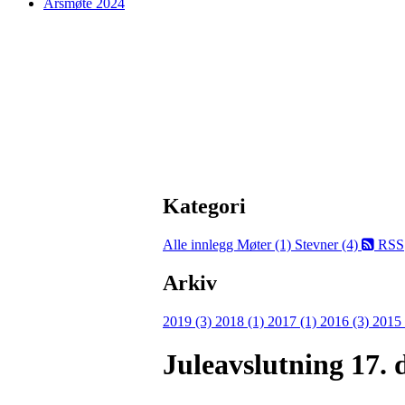
Årsmøte 2024
Kategori
Alle innlegg
Møter (1)
Stevner (4)
RSS
Arkiv
2019 (3)
2018 (1)
2017 (1)
2016 (3)
2015
Juleavslutning 17. 