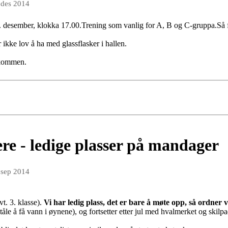
 des 2014
7. desember, klokka 17.00.Trening som vanlig for A, B og C-gruppa.Så f
 ikke lov å ha med glassflasker i hallen.
lkommen.
re - ledige plasser på mandager
 sep 2014
t. 3. klasse).
Vi har ledig plass, det er bare å møte opp, så ordner
åle å få vann i øynene), og fortsetter etter jul med hvalmerket og skil