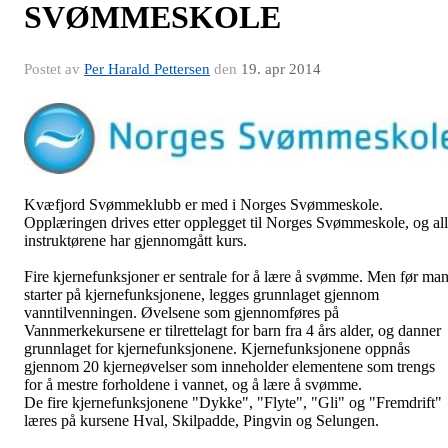
SVØMMESKOLE
Postet av
Per Harald Pettersen
den
19. apr 2014
Kvæfjord Svømmeklubb er med i Norges Svømmeskole.
Opplæringen drives etter opplegget til Norges Svømmeskole, og al
instruktørene har gjennomgått kurs.
Fire kjernefunksjoner er sentrale for å lære å svømme. Men før ma
starter på kjernefunksjonene, legges grunnlaget gjennom
vanntilvenningen. Øvelsene som gjennomføres på
Vannmerkekursene er tilrettelagt for barn fra 4 års alder, og danner
grunnlaget for kjernefunksjonene. Kjernefunksjonene oppnås
gjennom 20 kjerneøvelser som inneholder elementene som trengs
for å mestre forholdene i vannet, og å lære å svømme.
De fire kjernefunksjonene "Dykke", "Flyte", "Gli" og "Fremdrift"
læres på kursene Hval, Skilpadde, Pingvin og Selungen.