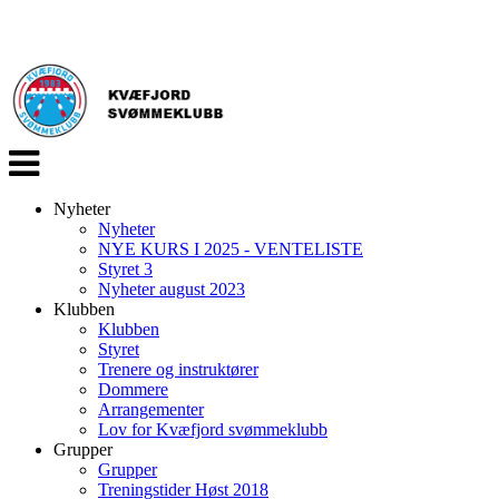
Veksle
navigasjon
Nyheter
Nyheter
NYE KURS I 2025 - VENTELISTE
Styret 3
Nyheter august 2023
Klubben
Klubben
Styret
Trenere og instruktører
Dommere
Arrangementer
Lov for Kvæfjord svømmeklubb
Grupper
Grupper
Treningstider Høst 2018