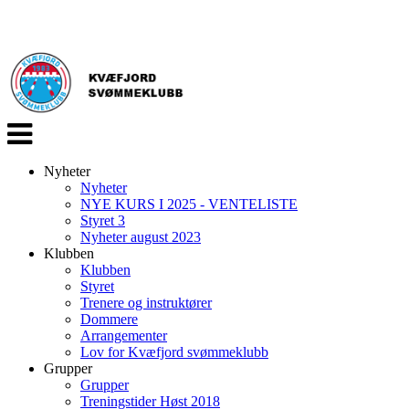
Veksle
navigasjon
Nyheter
Nyheter
NYE KURS I 2025 - VENTELISTE
Styret 3
Nyheter august 2023
Klubben
Klubben
Styret
Trenere og instruktører
Dommere
Arrangementer
Lov for Kvæfjord svømmeklubb
Grupper
Grupper
Treningstider Høst 2018