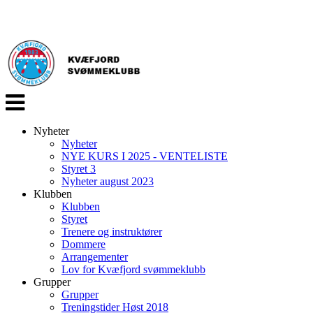
Veksle
navigasjon
Nyheter
Nyheter
NYE KURS I 2025 - VENTELISTE
Styret 3
Nyheter august 2023
Klubben
Klubben
Styret
Trenere og instruktører
Dommere
Arrangementer
Lov for Kvæfjord svømmeklubb
Grupper
Grupper
Treningstider Høst 2018