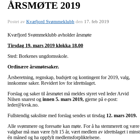
ÅRSMØTE 2019
Postet av
Kvæfjord Svømmeklubb
den
17. feb 2019
Kvæfjord Svømmeklubb avholder årsmøte
Tirsdag 19. mars 2019 klokka 18.00
Sted: Borkenes ungdomsskole.
Ordinære årsmøtesaker.
Årsberetning, regnskap, budsjett og kontingent for 2019, valg,
innkomne saker. Revidert lov for idrettslaget.
Forslag og saker til årsmøtet må meldes styret ved leder Arvid
Nilsen snarest og
innen 5. mars 2019,
gjerne på e-post:
leder@kvsk.no.
Fullstendig saksliste med forslag sendes ut tirsdag
12. mars 2019.
Alle svømmere og foresatte kan møte. For å ha stemmerett og være
valgbar må man være fylt 15 år, vært medlem av idrettslaget i minst
én måned og ha oppfylt medlemsforpliktelsene.