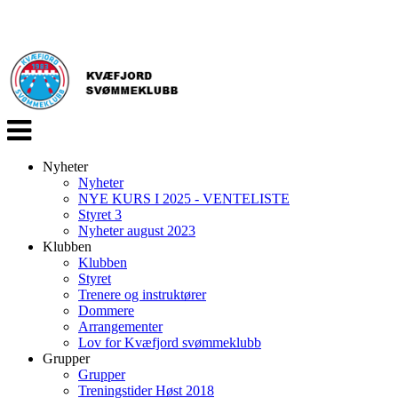
Veksle
navigasjon
Nyheter
Nyheter
NYE KURS I 2025 - VENTELISTE
Styret 3
Nyheter august 2023
Klubben
Klubben
Styret
Trenere og instruktører
Dommere
Arrangementer
Lov for Kvæfjord svømmeklubb
Grupper
Grupper
Treningstider Høst 2018